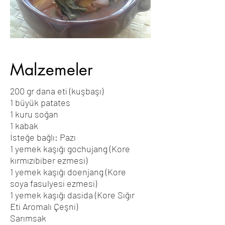
Malzemeler
200 gr dana eti (kuşbaşı)
1 büyük patates
1 kuru soğan
1 kabak
İsteğe bağlı: Pazı
1 yemek kaşığı gochujang (Kore
kırmızıbiber ezmesi)
1 yemek kaşığı doenjang (Kore
soya fasulyesi ezmesi)
1 yemek kaşığı dasida (Kore Sığır
Eti Aromalı Çeşni)
Sarımsak