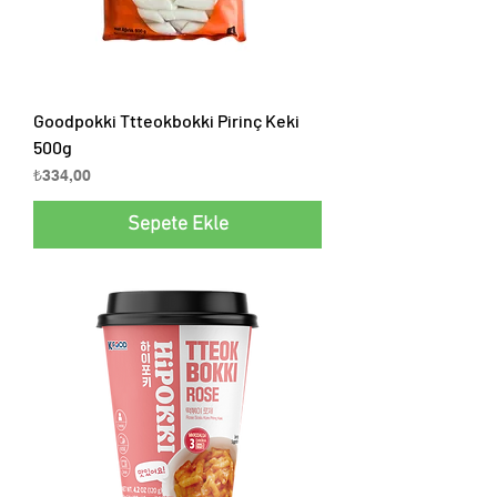
Goodpokki Ttteokbokki Pirinç Keki
500g
Fiyat
₺334,00
Sepete Ekle