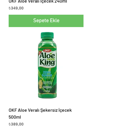
OKF Aloe Veralı İçecek 240ml
Fiyat
₺349,00
Sepete Ekle
OKF Aloe Veralı Şekersiz İçecek
500ml
Fiyat
₺389,00