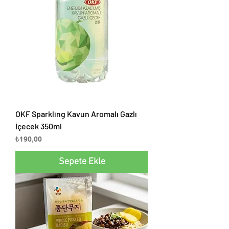
OKF Sparkling Kavun Aromalı Gazlı
İçecek 350ml
Fiyat
₺190,00
Sepete Ekle