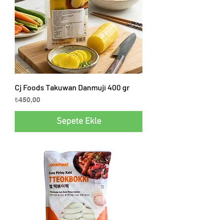
Cj Foods Takuwan Danmuji 400 gr
Fiyat
₺450,00
Sepete Ekle