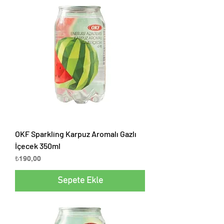
OKF Sparkling Karpuz Aromalı Gazlı
İçecek 350ml
Fiyat
₺190,00
Sepete Ekle