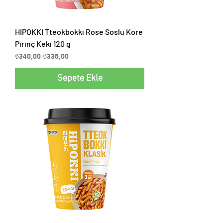
HIPOKKI Tteokbokki Rose Soslu Kore
Pirinç Keki 120 g
Normal Fiyat
İndirimli Fiyat
₺340,00
₺335,00
Sepete Ekle