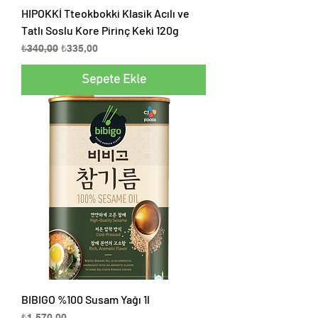
HIPOKKİ Tteokbokki Klasik Acılı ve
Tatlı Soslu Kore Pirinç Keki 120g
Normal Fiyat
İndirimli Fiyat
₺340,00
₺335,00
Sepete Ekle
BIBIGO %100 Susam Yağı 1l
Fiyat
₺1.570,00