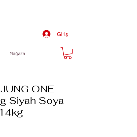
Giriş
m
Mağaza
JUNG ONE
g Siyah Soya
14kg
Fiyat